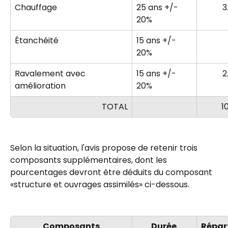
Chauffage
25 ans +/- 
3
20%
Étanchéité
15 ans +/- 
20%
Ravalement avec 
15 ans +/- 
2
amélioration
20%
TOTAL
1
Selon la situation, l'avis propose de retenir trois 
composants supplémentaires, dont les 
pourcentages devront être déduits du composant 
«structure et ouvrages assimilés» ci-dessous.
Composants
Durée 
Répart