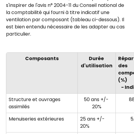
s'inspirer de l'avis n° 2004-11 du Conseil national de 
la comptabilité qui fourni à titre indicatif une 
ventilation par composant (tableau ci-dessous). Il 
est bien entendu nécessaire de les adapter au cas 
particulier.
Composants
Durée 
Répart
d'utilisation
des 
compo
(%)
- Ind
Structure et ouvrages 
50 ans +/- 
8
assimilés
20%
Menuiseries extérieures
25 ans +/- 
5
20%